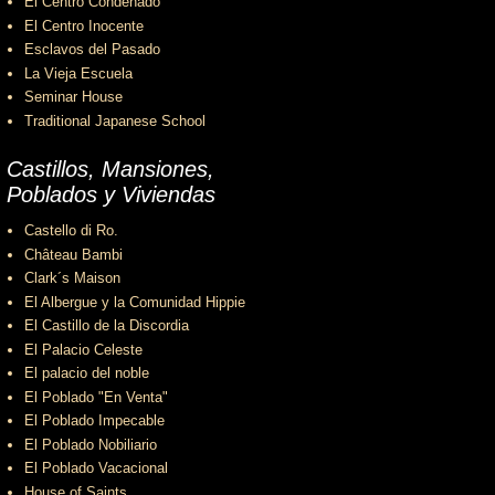
El Centro Condenado
El Centro Inocente
Esclavos del Pasado
La Vieja Escuela
Seminar House
Traditional Japanese School
Castillos, Mansiones,
Poblados y Viviendas
Castello di Ro.
Château Bambi
Clark´s Maison
El Albergue y la Comunidad Hippie
El Castillo de la Discordia
El Palacio Celeste
El palacio del noble
El Poblado "En Venta"
El Poblado Impecable
El Poblado Nobiliario
El Poblado Vacacional
House of Saints