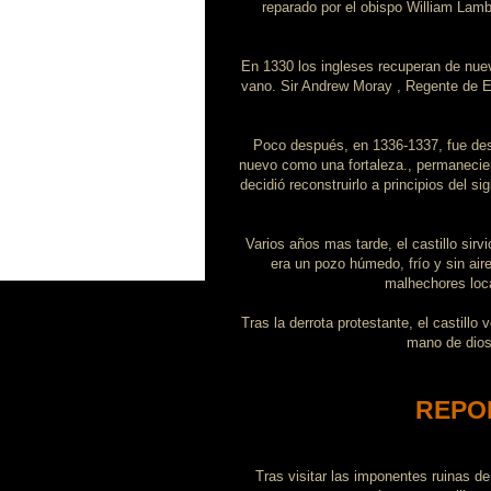
reparado por el obispo William Lambe
En 1330 los ingleses recuperan de nuevo
vano. Sir Andrew Moray , Regente de Es
Poco después, en 1336-1337, fue destr
nuevo como una fortaleza., permanecie
decidió reconstruirlo a principios del s
Varios años mas tarde, el castillo sirv
era un pozo húmedo, frío y sin aire
malhechores loca
Tras la derrota protestante, el castillo
mano de dios 
REPO
Tras visitar las imponentes ruinas de