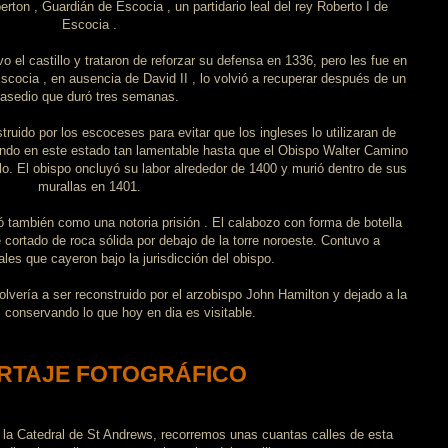
rton , Guardián de Escocia , un partidario leal del rey Roberto I de
Escocia .
 el castillo y trataron de reforzar su defensa en 1336, pero les fue en
cocia , en ausencia de David II , lo volvió a recuperar después de un
asedio que duró tres semanas.
uido por los escoceses para evitar que los ingleses lo utilizaran de
ndo en este estado tan lamentable hasta que el Obispo Walter Camino
iglo. El obispo oncluyó su labor alrededor de 1400 y murió dentro de sus
murallas en 1401.
ió también como una notoria prisión . El calabozo con forma de botella
 cortado de roca sólida por debajo de la torre noroeste. Contuvo a
les que cayeron bajo la jurisdicción del obispo.
 volvería a ser reconstruido por el arzobispo John Hamilton y dejado a la
conservando lo que hoy en dia es visitable.
RTAJE FOTOGRÁFICO
 la
Catedral de St Andrews
, recorremos unas cuantas calles de esta