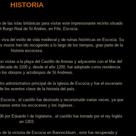
HISTORIA
 de las islas británicas para visitar este impresionante recinto situado
el Burgo Real de St Andres, en Fife, Escocia.
 viva del estilo de vida medieval y de ruinas históricas en Escocia. Su
s muros han ido recogiendo a lo largo de los tiempos, gran parte de la
historia escocesa.
n vistas a la playa del Castillo de Arenas y adyacente con el Mar del
r la década de 1100 y, desde el año 1200, fue adoptado como residencia
de los obispos y arzobispos de St Andrews.
tro administrativo principal de la Iglesia de Escocia y fue el escenario
e los eventos clave de la historia del país.
scocia , el castillo fue destruido y reconstruido varias veces, ya que
anos entre los escoceses y los ingleses .
por Eduardo I de Inglaterra , el castillo fue tomado por el rey Inglés
en 1303.
 de la victoria de Escocia en Bannockburn , este fue recuperado y