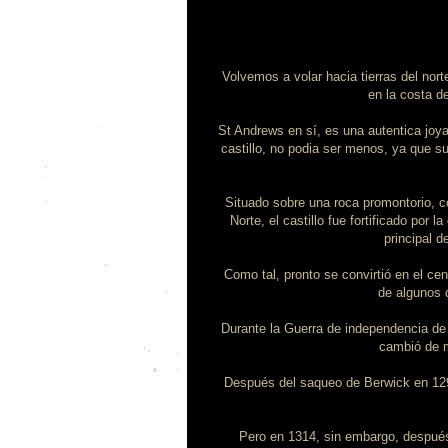
Volvemos a volar hacia tierras del norte
en la costa d
St Andrews en sí, es una autentica joya
castillo, no podia ser menos, ya que su
Situado sobre una roca promontorio, co
Norte, el castillo fue fortificado po
principal 
Como tal, pronto se convirtió en el cen
de algunos d
Durante la Guerra de independencia de E
cambió de m
Después del saqueo de Berwick en 1296 
Pero en 1314, sin embargo, después