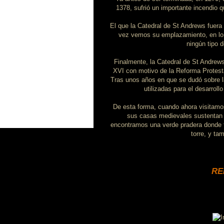
1378, sufrió un importante incendio qu
El que la Catedral de St Andrews fuer
vez vemos su emplazamiento, en lo a
ningún tipo 
Finalmente, la Catedral de St Andrews
XVI con motivo de la Reforma Protesta
Tras unos años en que se dudó sobre la
utilizadas para el desarrol
De esta forma, cuando ahora visitamo
sus casas medievales sustentan pa
encontramos una verde pradera donde t
torre, y ta
RE