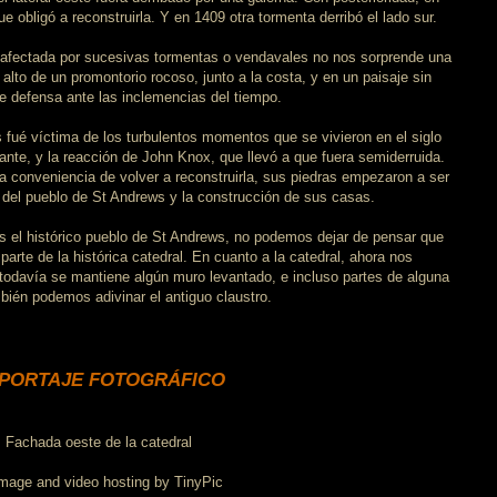
e obligó a reconstruirla. Y en 1409 otra tormenta derribó el lado sur.
a afectada por sucesivas tormentas o vendavales no nos sorprende una
lto de un promontorio rocoso, junto a la costa, y en un paisaje sin
de defensa ante las inclemencias del tiempo.
 fué víctima de los turbulentos momentos que se vivieron en el siglo
nte, y la reacción de John Knox, que llevó a que fuera semiderruida.
 conveniencia de volver a reconstruirla, sus piedras empezaron a ser
lo del pueblo de St Andrews y la construcción de sus casas.
s el histórico pueblo de St Andrews, no podemos dejar de pensar que
rte de la histórica catedral. En cuanto a la catedral, ahora nos
odavía se mantiene algún muro levantado, e incluso partes de alguna
mbién podemos adivinar el antiguo claustro.
PORTAJE FOTOGRÁFICO
Fachada oeste de la catedral