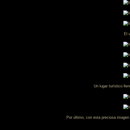
El 
Un lugar turístico ll
Por último, con esta preciosa image