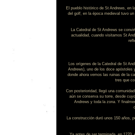
El pueblo histórico de St Andrews, en l
del golf, en la época medieval tuvo u
La Catedral de St Andrews se convir
actualidad, cuando visitamos St An
refl
Los orígenes de la Catedral de St And
Andrews), uno de los doce apóstoles y
donde ahora vemos las ruinas de la ca
tres que co
Con posterioridad, llegó una comunidad 
aún se conserva su torre, desde cuyo
Andrews y toda la zona. Y finalme
La construcción duró unos 150 años, p
Ya antes de ser terminada, en 1270, e