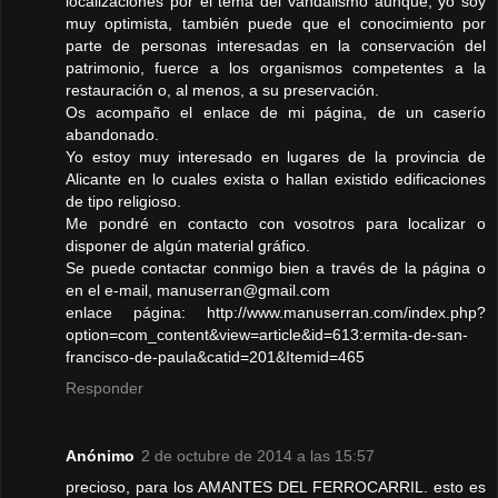
localizaciones por el tema del vandalismo aunque, yo soy
muy optimista, también puede que el conocimiento por
parte de personas interesadas en la conservación del
patrimonio, fuerce a los organismos competentes a la
restauración o, al menos, a su preservación.
Os acompaño el enlace de mi página, de un caserío
abandonado.
Yo estoy muy interesado en lugares de la provincia de
Alicante en lo cuales exista o hallan existido edificaciones
de tipo religioso.
Me pondré en contacto con vosotros para localizar o
disponer de algún material gráfico.
Se puede contactar conmigo bien a través de la página o
en el e-mail, manuserran@gmail.com
enlace página: http://www.manuserran.com/index.php?
option=com_content&view=article&id=613:ermita-de-san-
francisco-de-paula&catid=201&Itemid=465
Responder
Anónimo
2 de octubre de 2014 a las 15:57
precioso, para los AMANTES DEL FERROCARRIL. esto es